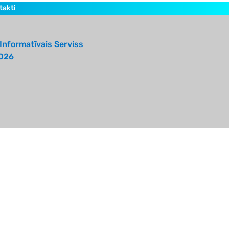
takti
Informatīvais Serviss
026