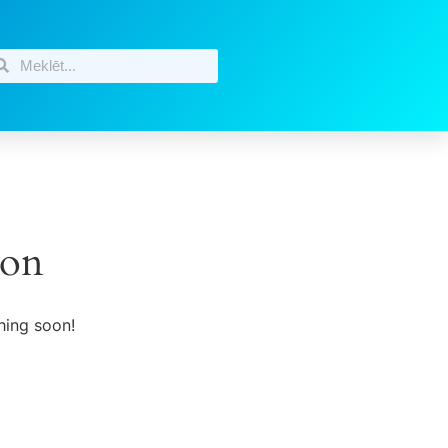
zon
hing soon!